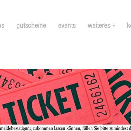
ps
gutscheine
events
weiteres
k
meldebestätigung zukommen lassen können, füllen Sie bitte zumindest d