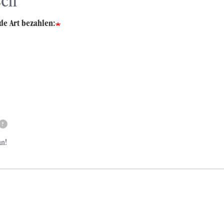
sch
de Art bezahlen:
?
an!