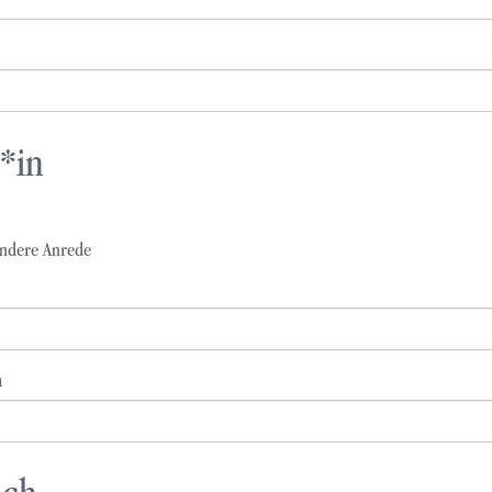
*in
ndere Anrede
n