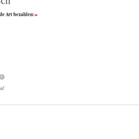
sch
de Art bezahlen:
?
an!