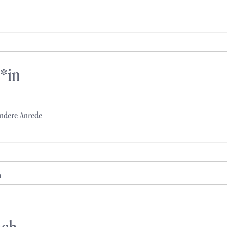
*in
ndere Anrede
n