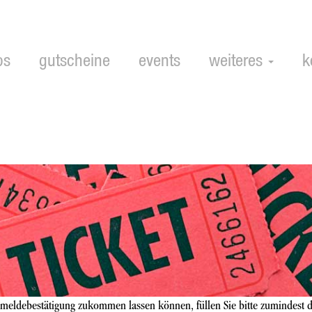
ps
gutscheine
events
weiteres
k
meldebestätigung zukommen lassen können, füllen Sie bitte zumindest d