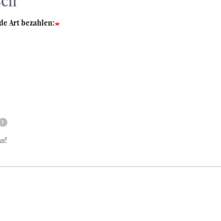
sch
de Art bezahlen:
?
an!