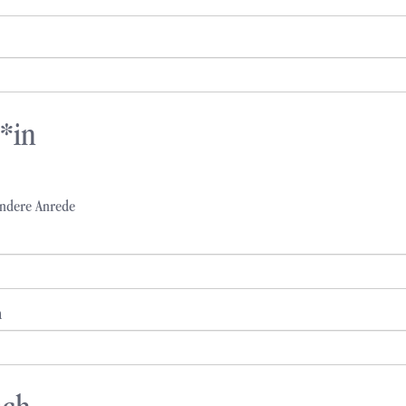
*in
ndere Anrede
n