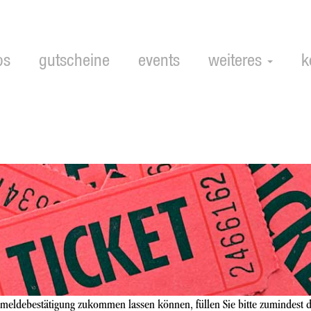
ps
gutscheine
events
weiteres
k
meldebestätigung zukommen lassen können, füllen Sie bitte zumindest d