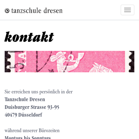
Direkt
Navig
zum
aktivi
Inhalt
kontakt
Bild
Sie erreichen uns persönlich in der
Tanzschule Dresen
Duisburger Strasse 93-95
40479 Düsseldorf
während unserer Bürozeiten
Montags bis Sonntags