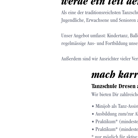
werde ein teil de
Als eine der traditionsreichsten Tanzs
Jugendliche, Erwachsene und Senioren 
Unser Angebot umfasst: Kindertanz, Ball
regelmässige Aus- und Fortbildung uns
Außerdem sind wir Ausrichter vieler Ve
mach karr
Tanzschule Dresen 
Wir bieten Dir zahlreich
• Minijob als Tanz-Assi
• Ausbildung zum/zur A
• Praktikum* (mindest
• Praktikum* (mindeste
* nur möglich für aktiv