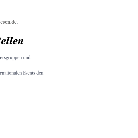
esen.de
.
tellen
ltersgruppen und
ernationalen Events den