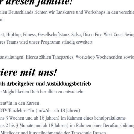
r dresen familie!
chulen Deutschlands richten wir Tanzkurse und Workshops in den verschie
an.
ett, HipHop, Fitness, Gesellschaftstanz, Salsa, Disco Fox, West Coast Sw
eres Teams wird unser Programm ständig erweitert.
ranstaltungen. Hierzu zählen Tanzparties, Workshop Wochenenden sowie 
iere mit uns!
als Arbeitgeber und Ausbildungsbetrieb
e Möglichkeiten Dich beruflich zu entwickeln:
stent*In in den Kursen
DTV-Tanzlehrer*In (m/w/d – ab 18 Jahren)
ens 3 Wochen und ab 16 Jahren) im Rahmen eines Schulpraktikums
ns 2 bis 3 Monate und ab 18 Jahren) im Rahmen einer Berufsausbildun
e Mitglieder und Kursteilnehmende der Tanzschule Dresen