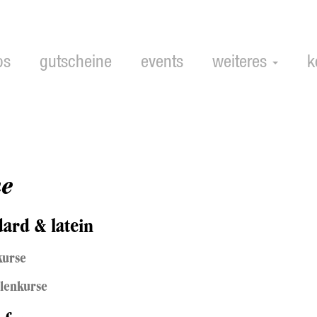
ps
gutscheine
events
weiteres
k
ne
dard & latein
kurse
lenkurse