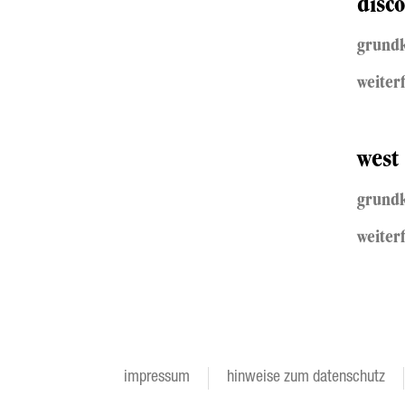
disco
grund
weiter
west 
grund
weiter
impressum
hinweise zum datenschutz