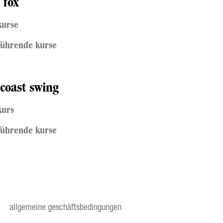
 fox
kurse
führende kurse
coast swing
kurs
führende kurse
allgemeine geschäftsbedingungen