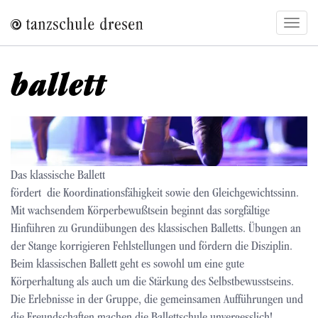
Direkt
Navig
zum
aktivi
Inhalt
ballett
Das klassische Ballett
fördert die Koordinationsfähigkeit sowie den Gleichgewichtssinn.
Mit wachsendem Körperbewußtsein beginnt das sorgfältige
Hinführen zu Grundübungen des klassischen Balletts. Übungen an
der Stange korrigieren Fehlstellungen und fördern die Disziplin.
Beim klassischen Ballett geht es sowohl um eine gute
Körperhaltung als auch um die Stärkung des Selbstbewusstseins.
Die Erlebnisse in der Gruppe, die gemeinsamen Aufführungen und
die Freundschaften machen die Ballettschule unvergesslich!