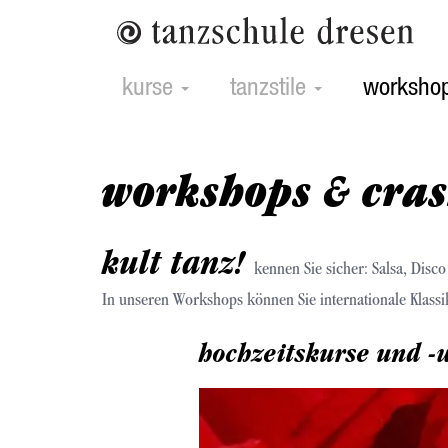
Direkt
zum
Inhalt
Main
kurse
tanzstile
worksho
navigation
workshops & cra
kult tanz!
kennen Sie sicher: Salsa, Disc
In unseren Workshops können Sie internationale Klass
hochzeitskurse und -