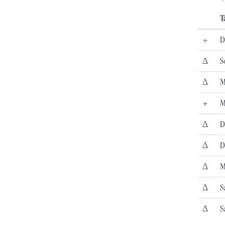
T
+
D
∆
S
∆
M
+
M
∆
D
∆
D
∆
M
∆
S
∆
S