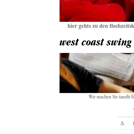
hier gehts zu den Hochzeits
west coast swing
Wir machen Sie tanzfit fü
∆