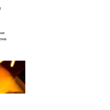
t
son
rson