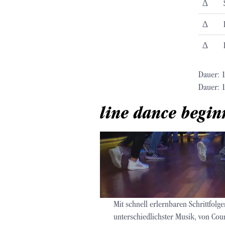
∆
∆
∆
Dauer: 1
Dauer: 1
line dance begi
Mit schnell erlernbaren Schrittfolg
unterschiedlichster Musik, von Cou