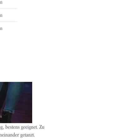
n
n
n
g, bestens geeignet. Zu
neinander getanzt.