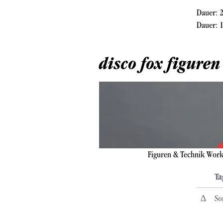
Dauer: 2
Dauer: 1
disco fox figure
Figuren & Technik Works
Ta
∆
So