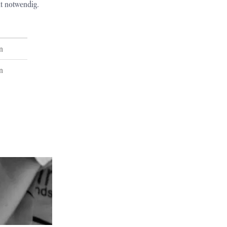
ht notwendig.
n
n