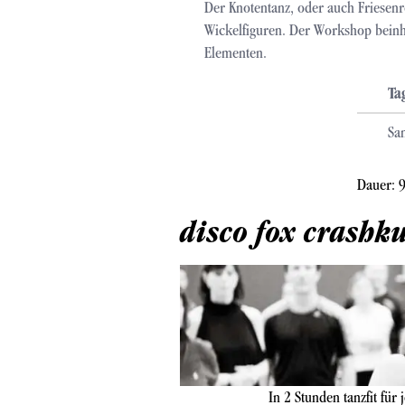
Der Knotentanz, oder auch Friesenr
Wickelfiguren. Der Workshop bein
Elementen.
Ta
Sa
Dauer: 
disco fox crashk
In 2 Stunden tanzfit für 