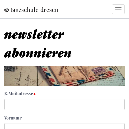
Direkt
Navig
zum
aktivi
Inhalt
newsletter
abonnieren
E-Mailadresse
Vorname