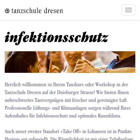
Direkt
Navig
zum
aktivi
Inhalt
infektionsschutz
Herzlich willkommen zu Ihrem Tanzkurs oder Workshop in der
Tanzschule Dresen auf der Duisburger Strasse! Wir bieten Ihnen
unbeschwertes Tanzvergnügen mit frischer und gereinigter Luft.
Professionelle Lüftungs- und Klimaanlagen sorgen während Ihres
Aufenthaltes für Infektionsschutz und optimales Raumklima.
Auch unser zweiter Standort »Take Off« in Lohausen ist in Punkto
Hygiene gut aufgestellt. Die Räumlichkeit ist mit einer Zuluftanlage