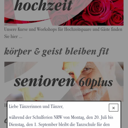
Unsere Kurse und Workshops für Hochzeitspaare und Gäste finden
Sie hier ...
körper & geist bleiben fit
Herzlich willkommen zum wöchentlichen Tanztreff ...
Liebe Tänzerinnen und Tänzer,
×
coole moves & choreos
während der Schulferien NRW von Montag, den 20. Juli bis
Dienstag, den 1. September bleibt die Tanzschule für den