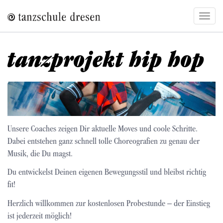
Direkt
Navig
zum
aktivi
Inhalt
tanzprojekt hip hop
Bild
Unsere Coaches zeigen Dir aktuelle Moves und coole Schritte.
Dabei entstehen ganz schnell tolle Choreografien zu genau der
Musik, die Du magst.
Du entwickelst Deinen eigenen Bewegungsstil und bleibst richtig
fit!
Herzlich willkommen zur kostenlosen Probestunde – der Einstieg
ist jederzeit möglich!