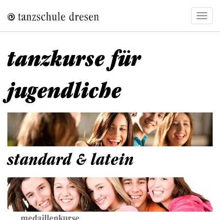
Direkt
Navig
zum
aktivi
Inhalt
tanzkurse für
jugendliche
standard & latein
medaillenkurse