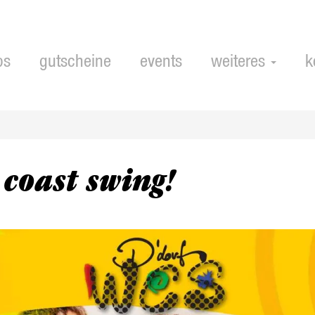
ps
gutscheine
events
weiteres
k
 coast swing!