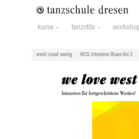
Direkt
zum
Inhalt
Main
kurse
tanzstile
worksho
navigation
west coast swing
WCS Intensive Blues Vol.2
we love west
Intensives für fortgeschrittene Westies!