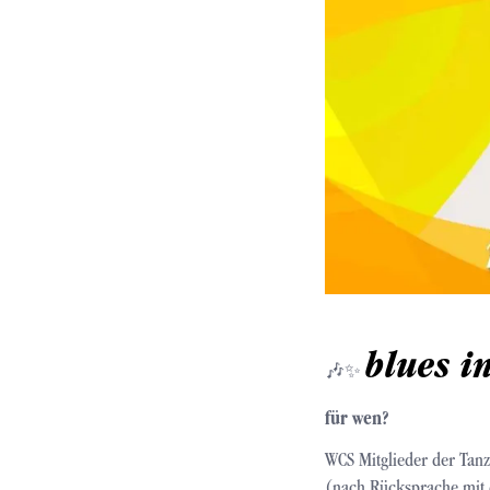
blues i
🎶✨
für wen?
WCS Mitglieder der Tanz
(nach Rücksprache mit 