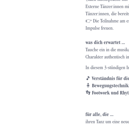
Externe Tänzer:innen mi
Tänzer:innen, die berei
👉 Die Teilnahme am ers
Impulse freuen.
was dich erwartet ...
Tauche ein in die musik
Charakter authentisch in
In diesem 3-stündigen In
🎵
Verständnis für di
🧍
Bewegungstechnik
👣
Footwork und Rhy
für alle, die ...
ihren Tanz um eine neue